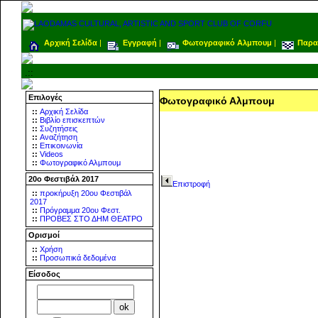
Αρχική Σελίδα
|
Εγγραφή
|
Φωτογραφικό Αλμπουμ
|
Παρα
.::
Επιλογές
Φωτογραφικό Αλμπουμ
::
Αρχική Σελίδα
::
Βιβλίο επισκεπτών
::
Συζητήσεις
::
Αναζήτηση
::
Επικοινωνία
::
Videos
::
Φωτογραφικό Αλμπουμ
20ο Φεστιβάλ 2017
Επιστροφή
::
προκήρυξη 20ου Φεστιβάλ
2017
::
Πρόγραμμα 20ου Φεστ.
::
ΠΡΟΒΕΣ ΣΤΟ ΔΗΜ ΘΕΑΤΡΟ
Ορισμοί
::
Χρήση
::
Προσωπικά δεδομένα
Είσοδος