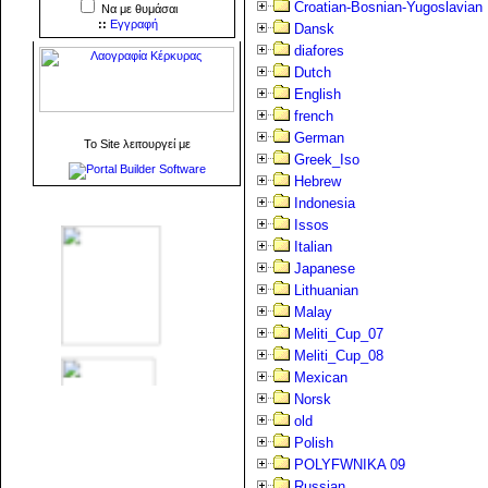
Croatian-Bosnian-Yugoslavian
Να με θυμάσαι
::
Εγγραφή
Dansk
diafores
Dutch
English
french
German
To Site λειτουργεί με
Greek_Iso
Hebrew
Indonesia
Issos
Italian
Japanese
Lithuanian
Malay
Meliti_Cup_07
Meliti_Cup_08
Mexican
Norsk
old
Polish
POLYFWNIKA 09
Russian