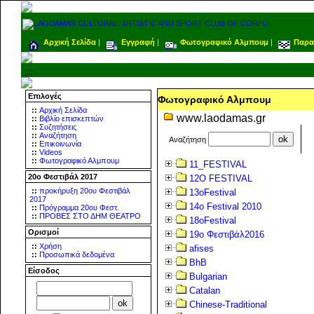
Αρχική Σελίδα
|
Εγγραφή
|
Φωτογραφικό Αλμπουμ
|
Παρα
.::
Επιλογές
Φωτογραφικό Αλμπουμ
::
Αρχική Σελίδα
www.laodamas.gr
::
Βιβλίο επισκεπτών
::
Συζητήσεις
::
Αναζήτηση
Αναζήτηση
::
Επικοινωνία
::
Videos
::
Φωτογραφικό Αλμπουμ
11_FESTIVAL
20ο Φεστιβάλ 2017
12O FESTIVAL
::
προκήρυξη 20ου Φεστιβάλ
13oFestival
2017
14o Festival 2010
::
Πρόγραμμα 20ου Φεστ.
::
ΠΡΟΒΕΣ ΣΤΟ ΔΗΜ ΘΕΑΤΡΟ
18oFestival
Ορισμοί
19ο Φεστιβάλ2016
::
Χρήση
afises
::
Προσωπικά δεδομένα
BhB
Είσοδος
Bulgarian
Catalan
Chinese-Traditional