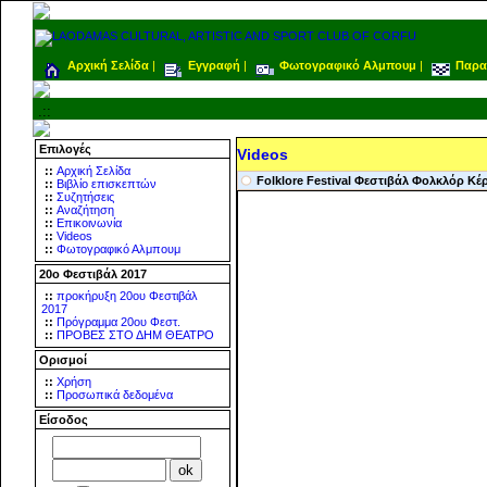
Αρχική Σελίδα
|
Εγγραφή
|
Φωτογραφικό Αλμπουμ
|
Παρα
.::
Επιλογές
Videos
::
Αρχική Σελίδα
Folklore Festival Φεστιβάλ Φολκλόρ Κέ
::
Βιβλίο επισκεπτών
::
Συζητήσεις
::
Αναζήτηση
::
Επικοινωνία
::
Videos
::
Φωτογραφικό Αλμπουμ
20ο Φεστιβάλ 2017
::
προκήρυξη 20ου Φεστιβάλ
2017
::
Πρόγραμμα 20ου Φεστ.
::
ΠΡΟΒΕΣ ΣΤΟ ΔΗΜ ΘΕΑΤΡΟ
Ορισμοί
::
Χρήση
::
Προσωπικά δεδομένα
Είσοδος