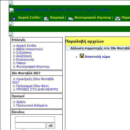
Αρχική Σελίδα
|
Εγγραφή
|
Φωτογραφικό Αλμπουμ
|
Παρα
.::
Επιλογές
Παραλαβή αρχείων
::
Αρχική Σελίδα
Δήλωση συμμετοχής στο 18ο Φεστιβάλ
::
Βιβλίο επισκεπτών
::
Συζητήσεις
::
Αναζήτηση
Αποστολή τώρα
::
Επικοινωνία
::
Videos
::
Φωτογραφικό Αλμπουμ
20ο Φεστιβάλ 2017
::
προκήρυξη 20ου Φεστιβάλ
2017
::
Πρόγραμμα 20ου Φεστ.
::
ΠΡΟΒΕΣ ΣΤΟ ΔΗΜ ΘΕΑΤΡΟ
Ορισμοί
::
Χρήση
::
Προσωπικά δεδομένα
Είσοδος