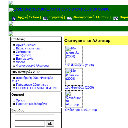
Αρχική Σελίδα
|
Εγγραφή
|
Φωτογραφικό Αλμπουμ
|
Παρα
.::
Επιλογές
Φωτογραφικό Αλμπουμ
::
Αρχική Σελίδα
::
Βιβλίο επισκεπτών
::
Συζητήσεις
::
Αναζήτηση
::
Επικοινωνία
::
Videos
10o Φεστιβάλ (2006)
::
Φωτογραφικό Αλμπουμ
20ο Φεστιβάλ 2017
::
προκήρυξη 20ου Φεστιβάλ
2017
::
Πρόγραμμα 20ου Φεστ.
13o Φεστιβάλ (2009)
::
ΠΡΟΒΕΣ ΣΤΟ ΔΗΜ ΘΕΑΤΡΟ
Ορισμοί
::
Χρήση
::
Προσωπικά δεδομένα
Ολόκληρο το Αλμπουμ
Είσοδος