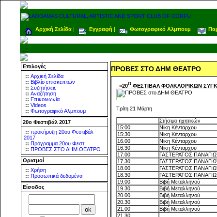
Αρχική Σελίδα
|
Εγγραφή
|
Φωτογραφικό Αλμπουμ
|
Πα
.::
Επιλογές
ΠΡΟΒΕΣ ΣΤΟ ΔΗΜ ΘΕΑΤΡΟ
::
Αρχική Σελίδα
::
Βιβλίο επισκεπτών
Ο
«20
ΦΕΣΤΙΒΑΛ ΦΟΛΚΛΟΡΙΚΩΝ ΣΥΓ
::
Συζητήσεις
::
Αναζήτηση
::
Επικοινωνία
::
Videos
Τρίτη 21 Μάρτη
::
Φωτογραφικό Αλμπουμ
Στήσιμο ηχητικών
20ο Φεστιβάλ 2017
15:00
Νίκη Κένταρχου
::
προκήρυξη 20ου Φεστιβάλ
15:30
Νίκη Κένταρχου
2017
16.00
Νίκη Κένταρχου
::
Πρόγραμμα 20ου Φεστ.
16.30
Νίκη Κένταρχου
::
ΠΡΟΒΕΣ ΣΤΟ ΔΗΜ ΘΕΑΤΡΟ
17.00
ΓΑΣΤΕΡΑΤΟΣ ΠΑΝΑΓΙ
Ορισμοί
17.30
ΓΑΣΤΕΡΑΤΟΣ ΠΑΝΑΓΙ
18.00
ΓΑΣΤΕΡΑΤΟΣ ΠΑΝΑΓΙ
::
Χρήση
18.30
ΓΑΣΤΕΡΑΤΟΣ ΠΑΝΑΓΙ
::
Προσωπικά δεδομένα
19.00
Βιβή Μεταλληνού
Είσοδος
19.30
Βιβή Μεταλληνού
20.00
Βιβή Μεταλληνού
20.30
Βιβή Μεταλληνού
21.00
Βιβή Μεταλληνού
21.30