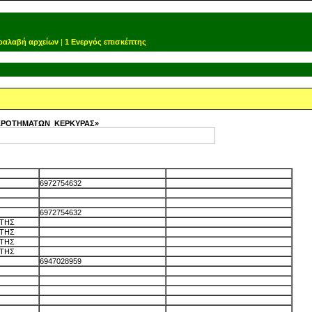
ραλαβή αρχείων
|
1 Ενεργός επισκέπτης
ΚΡΟΤΗΜΑΤΩΝ ΚΕΡΚΥΡΑΣ»
6972754632
6972754632
ΩΤΗΣ
ΩΤΗΣ
ΩΤΗΣ
ΩΤΗΣ
6947028959