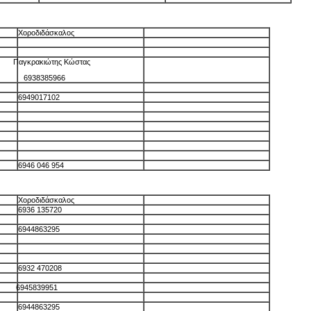
Χοροδιδάσκαλος
Παγκρακιώτης Κώστας
6938385966
6949017102
6946 046 954
Χοροδιδάσκαλος
6936 135720
6944863295
6932 470208
6945839951
6944863295