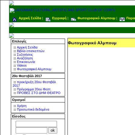
Αρχική Σελίδα
|
Εγγραφή
|
Φωτογραφικό Αλμπουμ
|
Παρα
.::
Επιλογές
Φωτογραφικό Αλμπουμ
::
Αρχική Σελίδα
::
Βιβλίο επισκεπτών
::
Συζητήσεις
::
Αναζήτηση
::
Επικοινωνία
::
Videos
::
Φωτογραφικό Αλμπουμ
20ο Φεστιβάλ 2017
::
προκήρυξη 20ου Φεστιβάλ
2017
::
Πρόγραμμα 20ου Φεστ.
::
ΠΡΟΒΕΣ ΣΤΟ ΔΗΜ ΘΕΑΤΡΟ
Ορισμοί
::
Χρήση
::
Προσωπικά δεδομένα
Είσοδος