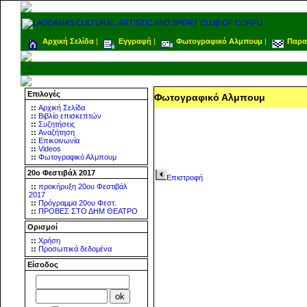
Αρχική Σελίδα
|
Εγγραφή
|
Φωτογραφικό Αλμπουμ
|
Παρα
.::
Επιλογές
Φωτογραφικό Αλμπουμ
::
Αρχική Σελίδα
::
Βιβλίο επισκεπτών
::
Συζητήσεις
::
Αναζήτηση
::
Επικοινωνία
::
Videos
::
Φωτογραφικό Αλμπουμ
20ο Φεστιβάλ 2017
Επιστροφή
::
προκήρυξη 20ου Φεστιβάλ
2017
::
Πρόγραμμα 20ου Φεστ.
::
ΠΡΟΒΕΣ ΣΤΟ ΔΗΜ ΘΕΑΤΡΟ
Ορισμοί
::
Χρήση
::
Προσωπικά δεδομένα
Είσοδος