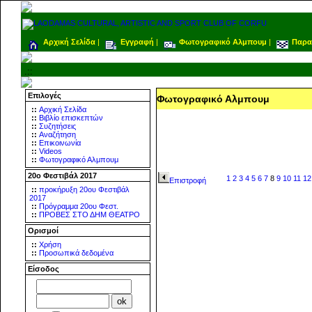
Αρχική Σελίδα
|
Εγγραφή
|
Φωτογραφικό Αλμπουμ
|
Παρα
.::
Επιλογές
Φωτογραφικό Αλμπουμ
::
Αρχική Σελίδα
::
Βιβλίο επισκεπτών
::
Συζητήσεις
::
Αναζήτηση
::
Επικοινωνία
::
Videos
::
Φωτογραφικό Αλμπουμ
20ο Φεστιβάλ 2017
1
2
3
4
5
6
7
8
9
10
11
12
Επιστροφή
::
προκήρυξη 20ου Φεστιβάλ
2017
::
Πρόγραμμα 20ου Φεστ.
::
ΠΡΟΒΕΣ ΣΤΟ ΔΗΜ ΘΕΑΤΡΟ
Ορισμοί
::
Χρήση
::
Προσωπικά δεδομένα
Είσοδος