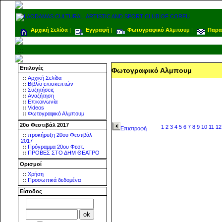
Αρχική Σελίδα
|
Εγγραφή
|
Φωτογραφικό Αλμπουμ
|
Παρα
.::
Επιλογές
Φωτογραφικό Αλμπουμ
::
Αρχική Σελίδα
::
Βιβλίο επισκεπτών
::
Συζητήσεις
::
Αναζήτηση
::
Επικοινωνία
::
Videos
::
Φωτογραφικό Αλμπουμ
20ο Φεστιβάλ 2017
1
2
3
4
5
6
7
8
9
10
11
12
Επιστροφή
::
προκήρυξη 20ου Φεστιβάλ
2017
::
Πρόγραμμα 20ου Φεστ.
::
ΠΡΟΒΕΣ ΣΤΟ ΔΗΜ ΘΕΑΤΡΟ
Ορισμοί
::
Χρήση
::
Προσωπικά δεδομένα
Είσοδος