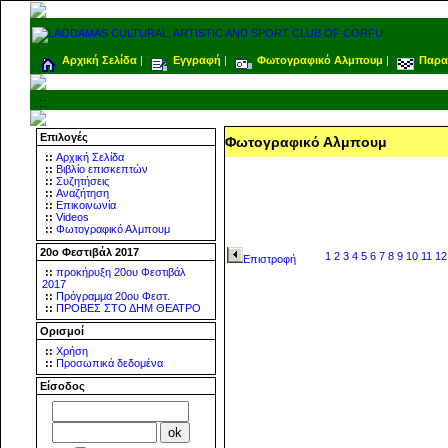
Αρχική Σελίδα
|
Εγγραφή
|
Φωτογραφικό Αλμπουμ
|
Παρα
.::
Επιλογές
Φωτογραφικό Αλμπουμ
::
Αρχική Σελίδα
::
Βιβλίο επισκεπτών
::
Συζητήσεις
::
Αναζήτηση
::
Επικοινωνία
::
Videos
::
Φωτογραφικό Αλμπουμ
20ο Φεστιβάλ 2017
1
2
3
4
5
6
7
8
9
10
11
12
Επιστροφή
::
προκήρυξη 20ου Φεστιβάλ
2017
::
Πρόγραμμα 20ου Φεστ.
::
ΠΡΟΒΕΣ ΣΤΟ ΔΗΜ ΘΕΑΤΡΟ
Ορισμοί
::
Χρήση
::
Προσωπικά δεδομένα
Είσοδος