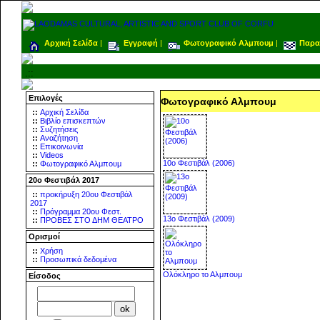
Αρχική Σελίδα
|
Εγγραφή
|
Φωτογραφικό Αλμπουμ
|
Παρα
.::
Επιλογές
Φωτογραφικό Αλμπουμ
::
Αρχική Σελίδα
::
Βιβλίο επισκεπτών
::
Συζητήσεις
::
Αναζήτηση
::
Επικοινωνία
::
Videos
10o Φεστιβάλ (2006)
::
Φωτογραφικό Αλμπουμ
20ο Φεστιβάλ 2017
::
προκήρυξη 20ου Φεστιβάλ
2017
::
Πρόγραμμα 20ου Φεστ.
13o Φεστιβάλ (2009)
::
ΠΡΟΒΕΣ ΣΤΟ ΔΗΜ ΘΕΑΤΡΟ
Ορισμοί
::
Χρήση
::
Προσωπικά δεδομένα
Ολόκληρο το Αλμπουμ
Είσοδος