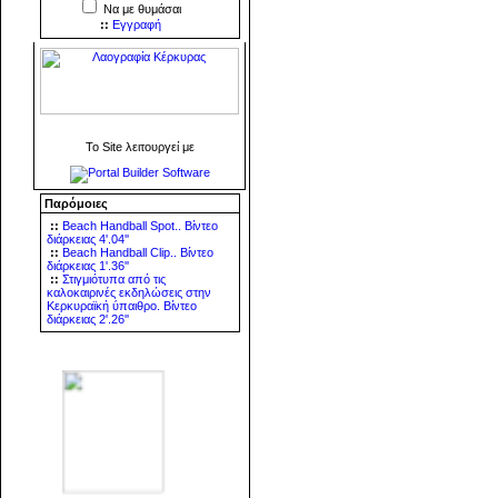
Να με θυμάσαι
::
Εγγραφή
To Site λειτουργεί με
Παρόμοιες
::
Beach Handball Spot.. Βίντεο
διάρκειας 4'.04''
::
Beach Handball Clip.. Βίντεο
διάρκειας 1'.36''
::
Στιγμιότυπα από τις
καλοκαιρινές εκδηλώσεις στην
Κερκυραϊκή ύπαιθρο. Βίντεο
διάρκειας 2'.26''