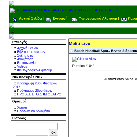
Αρχική Σελίδα
|
Εγγραφή
|
Φωτογραφικό Αλμπουμ
|
Παρα
.::
Επιλογές
Meliti Live
::
Αρχική Σελίδα
Beach Handball Spot.. Βίντεο διάρκειας 
::
Βιβλίο επισκεπτών
::
Συζητήσεις
.
::
Αναζήτηση
::
Επικοινωνία
Duration 4'.04".
::
Videos
::
Φωτογραφικό Αλμπουμ
20ο Φεστιβάλ 2017
Author:Peros Nikos, c
::
προκήρυξη 20ου Φεστιβάλ
2017
::
Πρόγραμμα 20ου Φεστ.
::
ΠΡΟΒΕΣ ΣΤΟ ΔΗΜ ΘΕΑΤΡΟ
Ορισμοί
::
Χρήση
::
Προσωπικά δεδομένα
Είσοδος